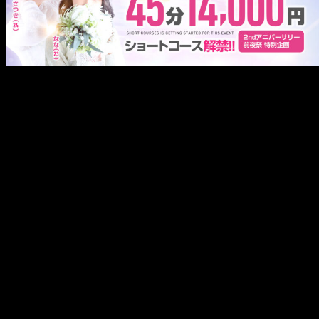
メ
イ
ン
コ
ン
テ
ン
ツ
へ
移
動