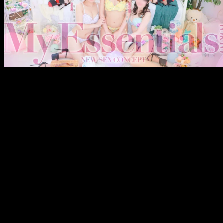
メ
イ
ン
コ
ン
テ
ン
ツ
へ
移
動