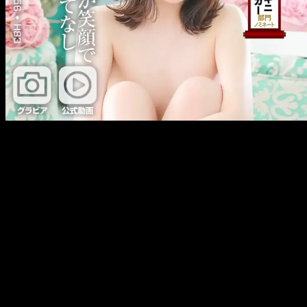
メ
イ
ン
コ
ン
テ
ン
ツ
へ
移
動