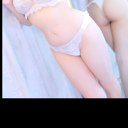
メ
イ
ン
コ
ン
テ
ン
ツ
へ
移
動