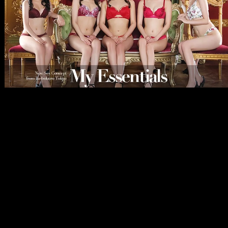
メ
イ
ン
コ
ン
テ
ン
ツ
へ
移
動