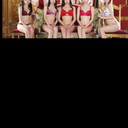
メ
イ
ン
コ
ン
テ
ン
ツ
へ
移
動