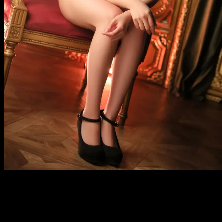
メ
イ
ン
コ
ン
テ
ン
ツ
へ
移
動