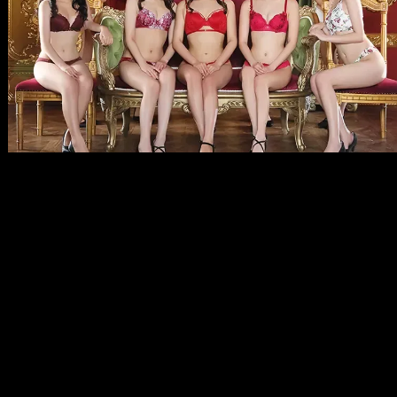
メ
イ
ン
コ
ン
テ
ン
ツ
へ
移
動