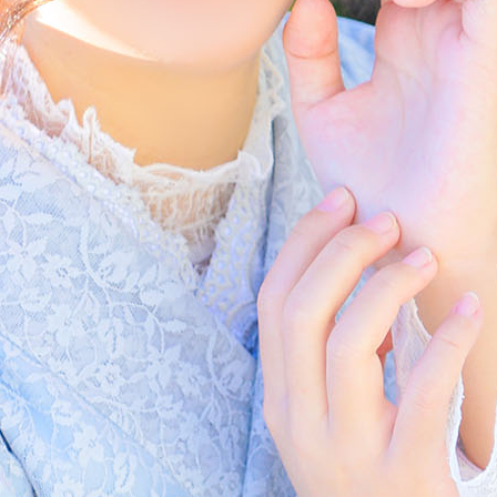
メ
イ
ン
コ
ン
テ