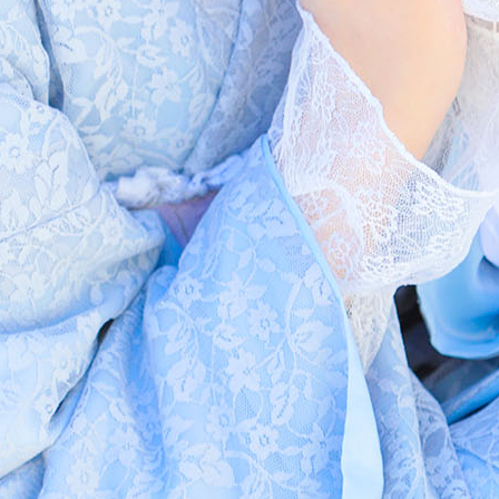
ン
ツ
へ
移
動