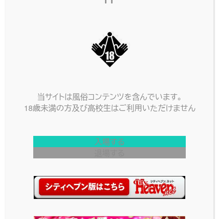
名前
ことね
当サイトは風俗コンテンツを含んでいます。
18歳未満の方及び高校生はご利用いただけません
年齢
20歳
3サイズ
T156 ・ 85 (E) ・ 56 ・ 84
入場する
退場する
2022年元旦撮影。
白色の晴れ着がことねちゃんをよりおしとやかに
見せています。
これぞ正月と言うべき、ことねちゃんだから出せる
和の美しさが満載です。