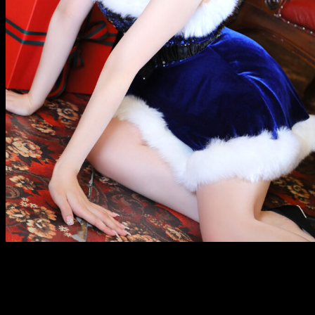
メ
イ
ン
コ
ン
テ
ン
ツ
へ
移
動