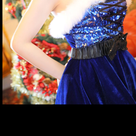
メ
イ
ン
コ
ン
テ
ン
ツ
へ
移
動