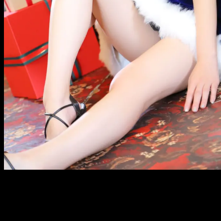
メ
イ
ン
コ
ン
テ
ン
ツ
へ
移
動