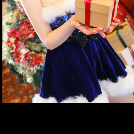
メ
イ
ン
コ
ン
テ
ン
ツ
へ
移
動