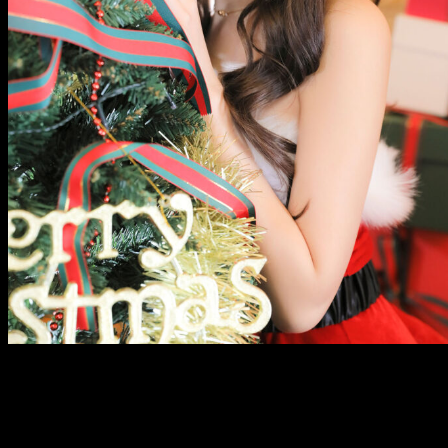
メ
イ
ン
コ
ン
テ
ン
ツ
へ
移
動