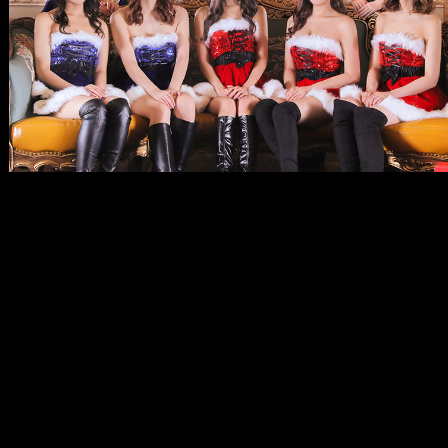
メ
イ
ン
コ
ン
テ
ン
ツ
へ
移
動