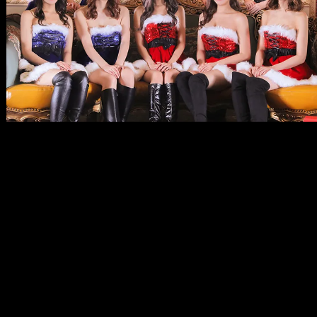
メ
イ
ン
コ
ン
テ
ン
ツ
へ
移
動