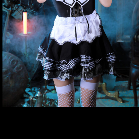
メ
イ
ン
コ
ン
テ
ン
ツ
へ
移
動