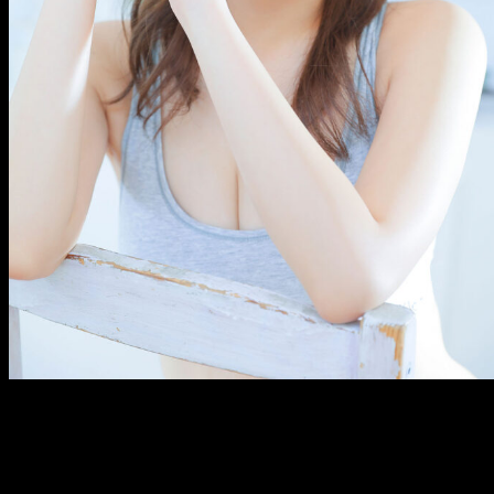
メ
イ
ン
コ
ン
テ
ン
ツ
へ
移
動